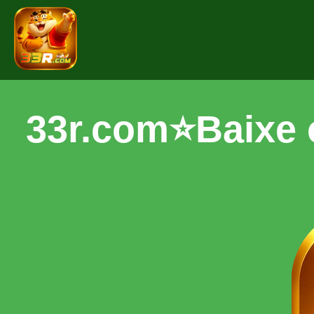
33r.com⭐️Baixe