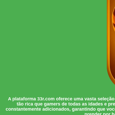
A plataforma 33r.com oferece uma vasta seleção
tão rica que gamers de todas as idades e pre
constantemente adicionados, garantindo que você
prender por h