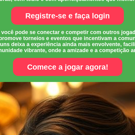
Registre-se e faça login
, você pode se conectar e competir com outros joga
promove torneios e eventos que incentivam a comunid
runs deixa a experiência ainda mais envolvente, faci
unidade vibrante, onde a amizade e a competição a
Comece a jogar agora!