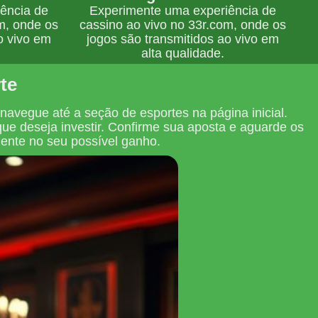
ência de
Experimente uma experiência de
m, onde os
cassino ao vivo no 33r.com, onde os
o vivo em
jogos são transmitidos ao vivo em
alta qualidade.
te
 navegue até a seção de esportes na página inicial.
 que deseja investir. Confirme sua aposta e aguarde os
mente no seu possível ganho.