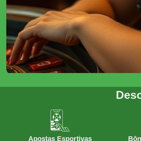
Desc
Apostas Esportivas
Bôn