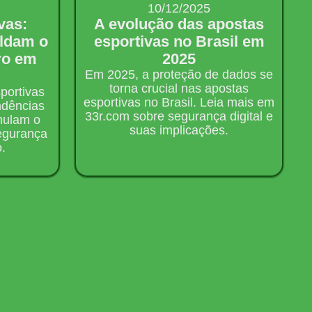
10/12/2025
vas:
A evolução das apostas
ldam o
esportivas no Brasil em
ro em
2025
Em 2025, a proteção de dados se
torna crucial nas apostas
portivas
esportivas no Brasil. Leia mais em
ndências
33r.com sobre segurança digital e
mulam o
suas implicações.
egurança
o.