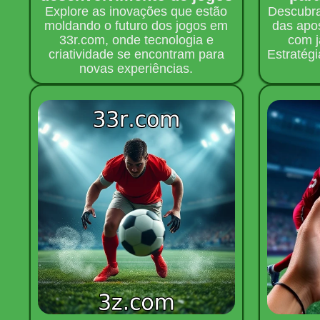
Explore as inovações que estão
Descubra
moldando o futuro dos jogos em
das apo
33r.com, onde tecnologia e
com j
criatividade se encontram para
Estratég
novas experiências.