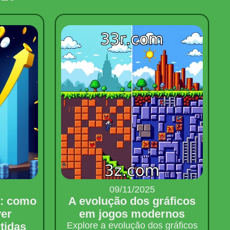
09/11/2025
s: como
A evolução dos gráficos
ver
em jogos modernos
tidas
Explore a evolução dos gráficos