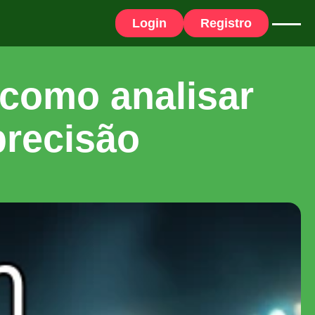
Login
Registro
 como analisar
precisão