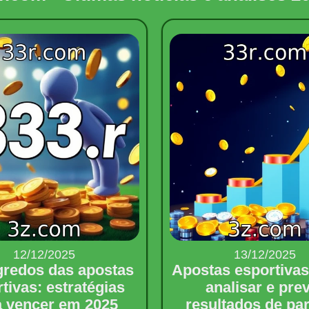
12/12/2025
13/12/2025
gredos das apostas
Apostas esportiva
tivas: estratégias
analisar e pre
a vencer em 2025
resultados de par