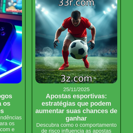
25/11/2025
ogos
Apostas esportivas:
a os
estratégias que podem
os
aumentar suas chances de
endências
ganhar
para os
Descubra como o comportamento
.com e
de risco influencia as apostas