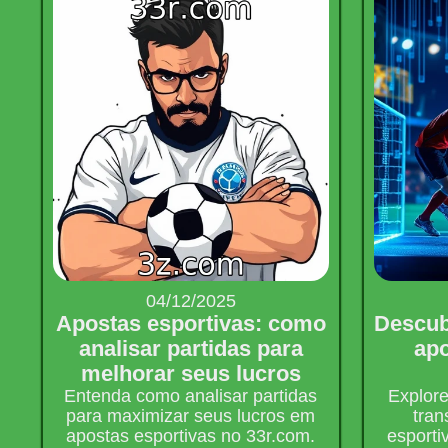
04/12/2025
Apostas esportivas: como
Descub
analisar partidas para
apo
melhorar seus lucros
Entenda como analisar partidas
Explore
para maximizar seus lucros em
tran
apostas esportivas no 33r.com.
esporti