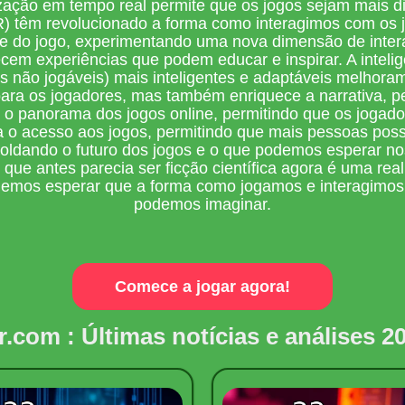
ização em tempo real permite que os jogos sejam mais d
AR) têm revolucionado a forma como interagimos com os j
te do jogo, experimentando uma nova dimensão de intera
em experiências que podem educar e inspirar. A intelig
 não jogáveis) mais inteligentes e adaptáveis melhoram
 para os jogadores, mas também enriquece a narrativa, p
o panorama dos jogos online, permitindo que os jogad
 o acesso aos jogos, permitindo que mais pessoas poss
oldando o futuro dos jogos e o que podemos esperar no
ue antes parecia ser ficção científica agora é uma rea
odemos esperar que a forma como jogamos e interagimos
podemos imaginar.
Comece a jogar agora!
r.com : Últimas notícias e análises 2